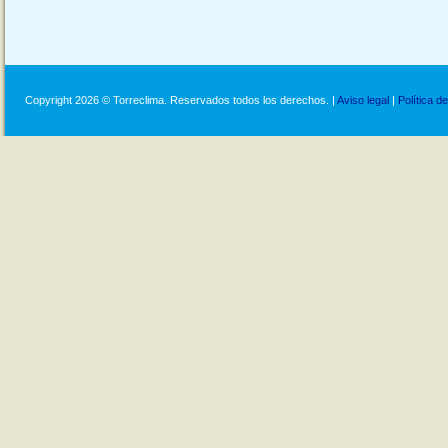
Copyright 2026 © Torreclima. Reservados todos los derechos. |
Aviso legal
|
Política d