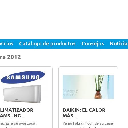
vicios
Catálogo de productos
Consejos
Noticia
re 2012
Dic 2012
0
3 Dic 2012
0
LIMATIZADOR
DAIKIN: EL CALOR
AMSUNG...
MÁS...
racias a su avanzada
Ya no habrá rincón de su casa