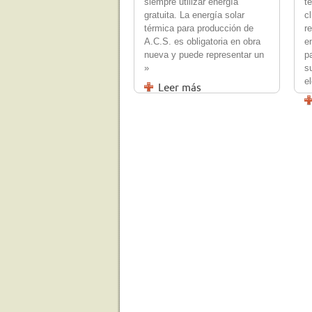
siempre utilizar energía
t
gratuita. La energía solar
c
térmica para producción de
r
A.C.S. es obligatoria en obra
e
nueva y puede representar un
p
»
s
el
Leer más