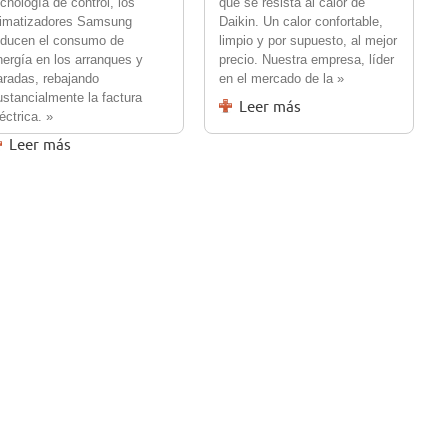
ecnología de control, los
que se resista al calor de
limatizadores Samsung
Daikin. Un calor confortable,
educen el consumo de
limpio y por supuesto, al mejor
nergía en los arranques y
precio. Nuestra empresa, líder
aradas, rebajando
en el mercado de la »
ustancialmente la factura
Leer más
éctrica. »
Leer más