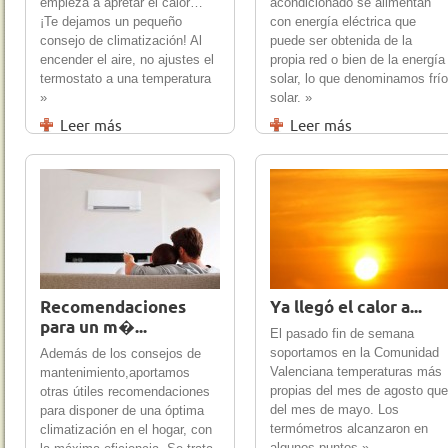
empieza a apretar el calor…
acondicionado se alimentan
¡Te dejamos un pequeño
con energía eléctrica que
consejo de climatización! Al
puede ser obtenida de la
encender el aire, no ajustes el
propia red o bien de la energía
termostato a una temperatura
solar, lo que denominamos frío
»
solar. »
Leer más
Leer más
18 May 2012
0
15 May 2012
0
Recomendaciones
Ya llegó el calor a...
para un m�...
El pasado fin de semana
soportamos en la Comunidad
Además de los consejos de
Valenciana temperaturas más
mantenimiento,aportamos
propias del mes de agosto que
otras útiles recomendaciones
del mes de mayo. Los
para disponer de una óptima
termómetros alcanzaron en
climatización en el hogar, con
algunos puntos »