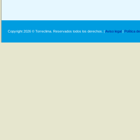
Copyright 2026 © Torreclima. Reservados todos los derechos. |
Aviso legal
|
Política d