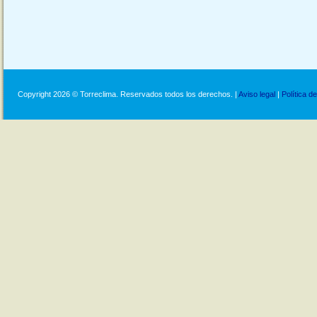
Copyright 2026 © Torreclima. Reservados todos los derechos. |
Aviso legal
|
Política d