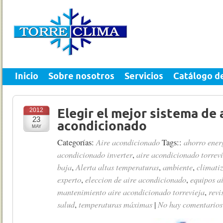
Inicio
Sobre nosotros
Servicios
Catálogo d
2012
Elegir el mejor sistema de 
23
acondicionado
MAY
Aire acondicionado
ahorro ener
Categorías:
Tags::
acondicionado inverter
aire acondicionado torrevi
,
baja
Alerta altas temperaturas
ambiente
climati
,
,
,
experto
eleccion de aire acondicionado
equipos a
,
,
mantenimiento aire acondicionado torrevieja
revi
,
salud
temperaturas máximas
No hay comentarios
,
|