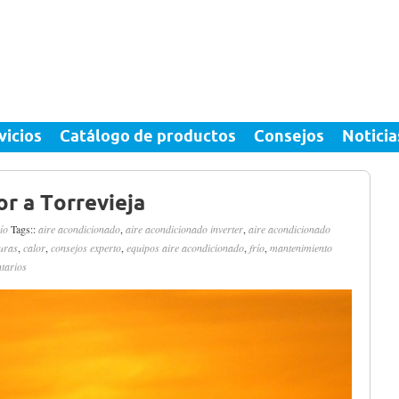
vicios
Catálogo de productos
Consejos
Noticia
or a Torrevieja
ío
Tags::
aire acondicionado
,
aire acondicionado inverter
,
aire acondicionado
uras
,
calor
,
consejos experto
,
equipos aire acondicionado
,
frío
,
mantenimiento
tarios