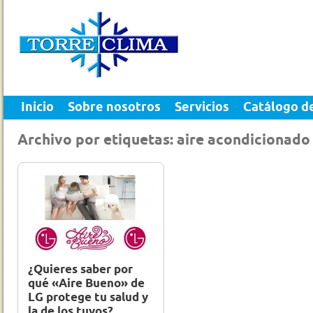
Inicio
Sobre nosotros
Servicios
Catálogo d
Archivo por etiquetas: aire acondicionado
17 Nov 2012
0
¿Quieres saber por
qué «Aire Bueno» de
LG protege tu salud y
la de los tuyos?