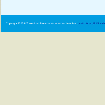
Copyright 2026 © Torreclima. Reservados todos los derechos. |
Aviso legal
|
Política d