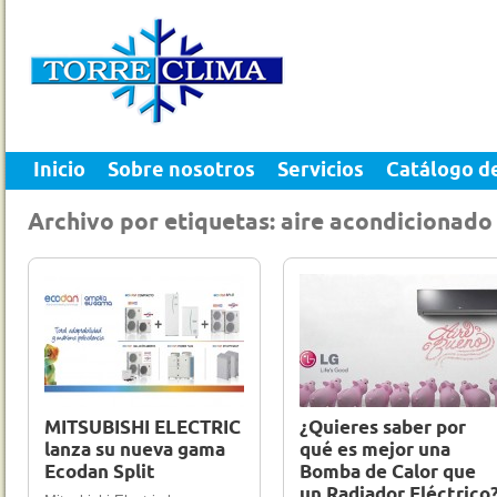
Inicio
Sobre nosotros
Servicios
Catálogo d
Archivo por etiquetas: aire acondicionado
20 Nov 2023
0
12 Nov 2012
0
MITSUBISHI ELECTRIC
¿Quieres saber por
lanza su nueva gama
qué es mejor una
Ecodan Split
Bomba de Calor que
un Radiador Eléctrico