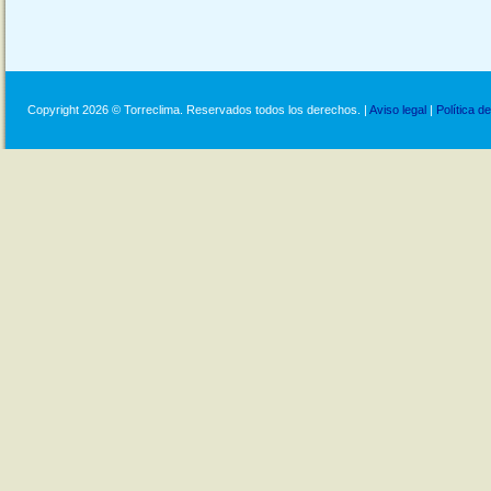
Copyright 2026 © Torreclima. Reservados todos los derechos. |
Aviso legal
|
Política d