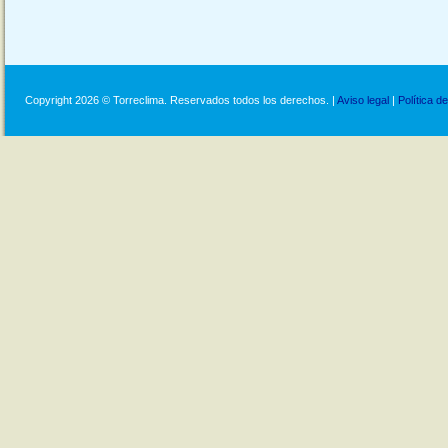
Copyright 2026 © Torreclima. Reservados todos los derechos. |
Aviso legal
|
Política d