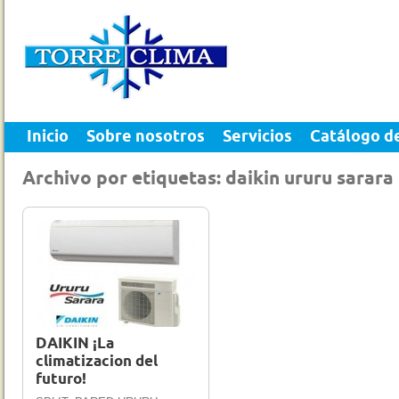
Inicio
Sobre nosotros
Servicios
Catálogo d
Archivo por etiquetas: daikin ururu sarara
22 Mar 2012
0
DAIKIN ¡La
climatizacion del
futuro!