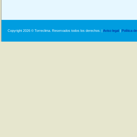
Copyright 2026 © Torreclima. Reservados todos los derechos. |
Aviso legal
|
Política d