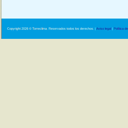
Copyright 2026 © Torreclima. Reservados todos los derechos. |
Aviso legal
|
Política d