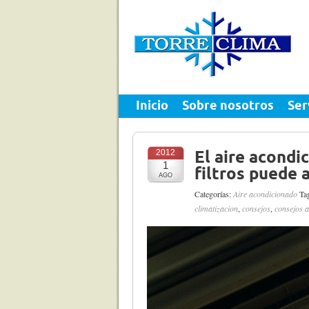
Inicio
Sobre nosotros
Ser
2012
El aire acondi
1
filtros puede 
AGO
Categorías:
Aire acondicionado
Tag
climatizacion
,
consejos
,
consejos 