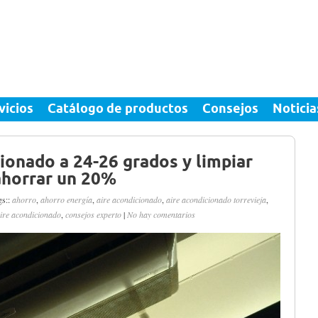
vicios
Catálogo de productos
Consejos
Noticia
cionado a 24-26 grados y limpiar
ahorrar un 20%
s::
ahorro
,
ahorro energía
,
aire acondicionado
,
aire acondicionado torrevieja
,
aire acondicionado
,
consejos experto
|
No hay comentarios