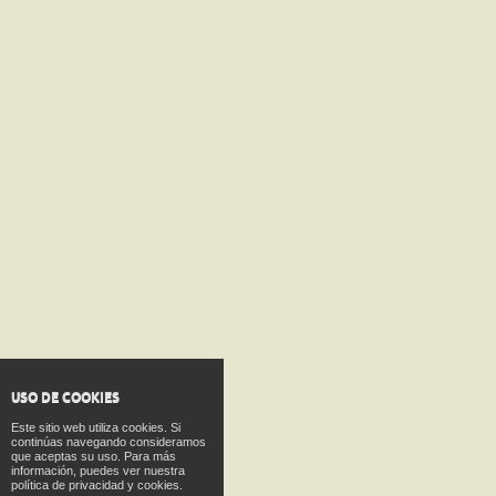
USO DE COOKIES
Este sitio web utiliza cookies. Si
continúas navegando consideramos
que aceptas su uso. Para más
información, puedes ver nuestra
política de privacidad y cookies.