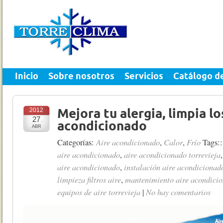
Inicio
Sobre nosotros
Servicios
Catálogo d
2012
Mejora tu alergia, limpia los
27
acondicionado
ABR
Aire acondicionado
Calor
Frío
Categorías:
,
,
Tags:
aire acondicionado
aire acondicionado torrevieja
,
aire acondicionado
instalación aire acondicionad
,
limpieza filtros aire
mantenimiento aire acondicio
,
equipos de aire torrevieja
No hay comentarios
|