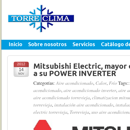
Inicio
Sobre nosotros
Servicios
Catálogo d
2012
Mitsubishi Electric, mayor 
14
a su POWER INVERTER
NOV
Aire acondicionado
Calor
Frío
Categorías:
,
,
Tags:
acondicionado
aire acondicionado inverter
aire a
,
,
aire acondicionado torrevieja
climatizacion mitsub
,
torrevieja
instalación aire acondicionado
instala
,
,
electric torrevieja
Torrevieja
uso aire acondicion
,
,