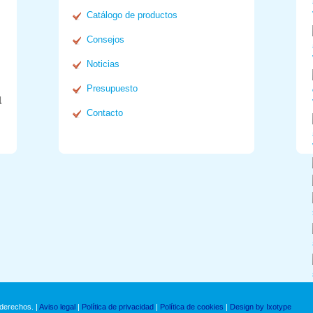
Catálogo de productos
Consejos
Noticias
Presupuesto
l
Contacto
derechos. |
Aviso legal
|
Política de privacidad
|
Política de cookies
|
Design by Ixotype