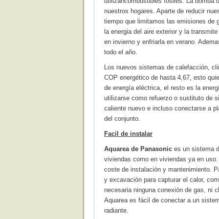
utilizancombustibles fósiles. La bomba de
nuestros hogares. Aparte de reducir nues
tiempo que limitamos las emisiones de g
la energia del aire exterior y la transmi
en invierno y enfriarla en verano. Adema
todo el año.
Los nuevos sistemas de calefacción, cl
COP energético de hasta 4,67, esto qui
de energía eléctrica, el resto es la ener
utilizarse como refuerzo o sustituto de
caliente nuevo e incluso conectarse a pl
del conjunto.
Facil de instalar
Aquarea de Panasonic
es un sistema de
viviendas como en viviendas ya en uso.
coste de instalación y mantenimiento. P
y excavación para capturar el calor, co
necesaria ninguna conexión de gas, ni c
Aquarea es fácil de conectar a un siste
radiante.