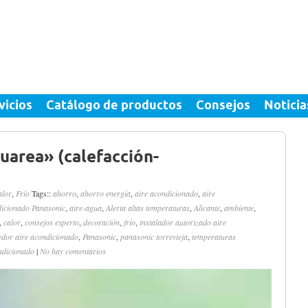
vicios
Catálogo de productos
Consejos
Noticia
uarea» (calefacción-
alor
,
Frío
Tags::
ahorro
,
ahorro energía
,
aire acondicionado
,
aire
dicionado Panasonic
,
aire-agua
,
Alerta altas temperaturas
,
Alicante
,
ambiente
,
,
calor
,
consejos experto
,
decoración
,
frío
,
instalador autorizado aire
edor aire acondicionado
,
Panasonic
,
panasonic torrevieja
,
temperaturas
ndicionado
|
No hay comentarios