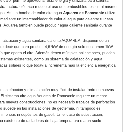
 calor permite aprovechar esta energia y utilizarla para calentar
tra factura eléctrica reduce el uso de combustibles fosiles al mismo
as. Asi, la bomba de calor aire-agua
Aquarea de Panasonic
utiliza
te mediante un intercambiador de calor al agua para calentar tu casa
s, Aquarea tambien puede producir agua caliente sanitaria durante
imatización y agua sanitaria caliente AQUAREA, disponen de un
ere decir que para producir 4,67kW de energía solo consumen 1kW
gía que aporta el aire. Además tienen múltiples aplicaciones, pueden
 sistemas existentes, como un sistema de calefacción y agua
acas solares lo que todavía incrementa más la eficiencia energética
 calefacción y climatización muy fácil de instalar tanto en nuevas
 El sistema aire-agua Aquarea de Panasonic requiere un menor
ara nuevas construcciones, no es necesario trabajos de perforación
mo sucede en las instalaciones de geotermia, ni tampoco es
himeneas ni depósitos de gasoil. En el caso de substitución,
ma existente de radiadores de baja temperatura o a un suelo