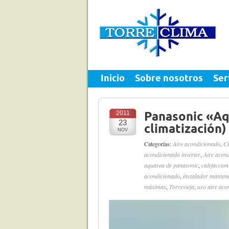
Inicio
Sobre nosotros
Ser
2011
Panasonic «Aq
23
climatización)
NOV
Categorías:
Aire acondicionado
,
C
acondicionado inverter
,
Aire acon
aquarea de panasonic
,
calefaccion
acondicionado
,
instalador manten
máximas
,
Torrevieja
,
uso aire aco