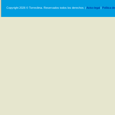
Copyright 2026 © Torreclima. Reservados todos los derechos. |
Aviso legal
|
Política d