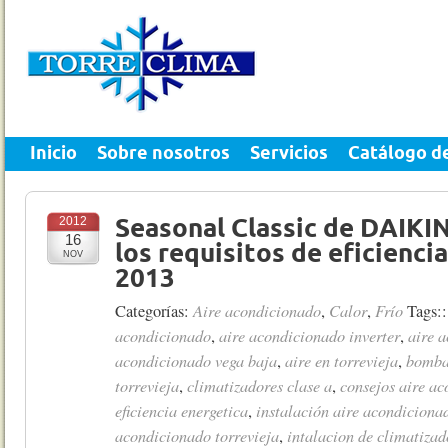
Inicio
Sobre nosotros
Servicios
Catálogo d
2012
Seasonal Classic de DAIKI
16
los requisitos de eficienci
NOV
2013
Aire acondicionado
Calor
Frío
Categorías:
,
,
Tags:
acondicionado
aire acondicionado inverter
aire 
,
,
acondicionado vega baja
aire en torrevieja
bomba 
,
,
torrevieja
climatizadores clase a
consejos aire a
,
,
eficiencia energetica
instalación aire acondiciona
,
acondicionado torrevieja
intalacion de climatizad
,