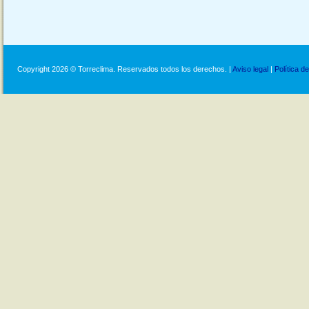
Copyright 2026 © Torreclima. Reservados todos los derechos. |
Aviso legal
|
Política d