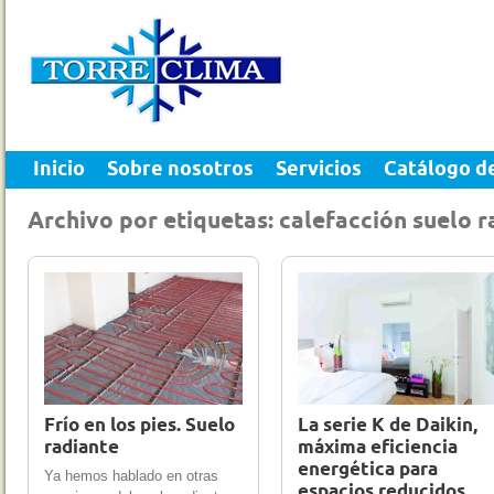
Inicio
Sobre nosotros
Servicios
Catálogo d
Archivo por etiquetas: calefacción suelo r
19 Jun 2012
0
15 Mar 2012
0
Frío en los pies. Suelo
La serie K de Daikin,
radiante
máxima eficiencia
energética para
Ya hemos hablado en otras
espacios reducidos