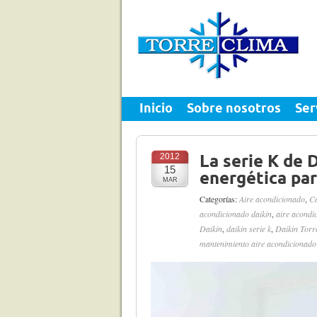
Inicio
Sobre nosotros
Ser
2012
La serie K de 
15
energética par
MAR
Categorías:
Aire acondicionado
,
C
acondicionado daikin
,
aire acondi
Daikin
,
daikin serie k
,
Daikin Torr
mantenimiento aire acondicionado