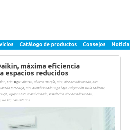
vicios
Catálogo de productos
Consejos
Noticia
Daikin, máxima eficiencia
a espacios reducidos
alor
,
Frío
Tags::
ahorro
,
ahorro energía
,
aire
,
aire acondicionado
,
aire
cionado torrevieja
,
aire acondicionado vega baja
,
calefacción suelo radiante
,
evieja
,
equipos aire acondicionado
,
instalación aire acondicionado
,
|
No hay comentarios