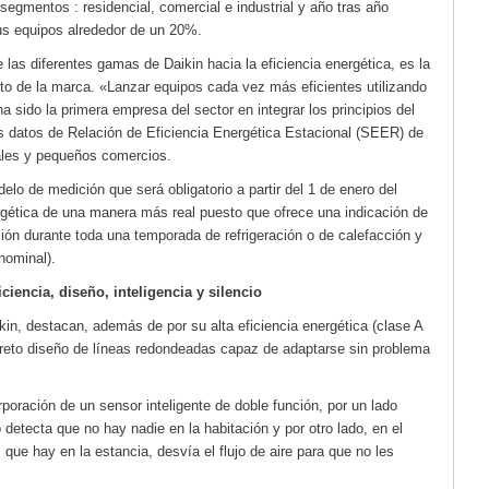
egmentos : residencial, comercial e industrial y año tras año
sus equipos alrededor de un 20%.
e las diferentes gamas de Daikin hacia la eficiencia energética, es la
cto de la marca. «Lanzar equipos cada vez más eficientes utilizando
ha sido la primera empresa del sector en integrar los principios del
los datos de Relación de Eficiencia Energética Estacional (SEER) de
iales y pequeños comercios.
elo de medición que será obligatorio a partir del 1 de enero del
ergética de una manera más real puesto que ofrece una indicación de
ción durante toda una temporada de refrigeración o de calefacción y
nominal).
iciencia, diseño, inteligencia y silencio
in, destacan, además de por su alta eficiencia energética (clase A
creto diseño de líneas redondeadas capaz de adaptarse sin problema
rporación de un sensor inteligente de doble función, por un lado
detecta que no hay nadie en la habitación y por otro lado, en el
ue hay en la estancia, desvía el flujo de aire para que no les