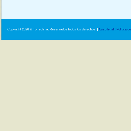
Copyright 2026 © Torreclima. Reservados todos los derechos. |
Aviso legal
|
Política d