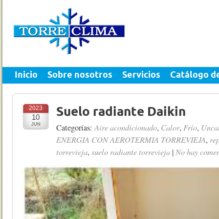
Inicio
Sobre nosotros
Servicios
Catálogo d
2023
Suelo radiante Daikin
10
JUN
Aire acondicionado
Calor
Frío
Uncat
Categorías:
,
,
,
ENERGIA CON AEROTERMIA TORREVIEJA
re
,
torrevieja
suelo radiante torrevieja
No hay comen
,
|