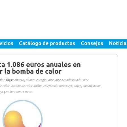
vicios
Catálogo de productos
Consejos
Noticia
ta 1.086 euros anuales en
r la bomba de calor
alor
Tags::
ahorro
,
ahorro energía
,
aire
,
aire acondicionado
,
aire
e calor
,
bomba de calor daikin
,
calefacción torrevieja
,
calor
,
climatizacion
,
eja
|
No hay comentarios