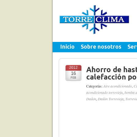
Inicio
Sobre nosotros
Ser
2012
Ahorro de has
16
calefacción po
FEB
Categorías:
Aire acondicionado
,
C
acondicionado torrevieja
,
bomba d
Daikin
,
Daikin Torrevieja
,
Torrevi