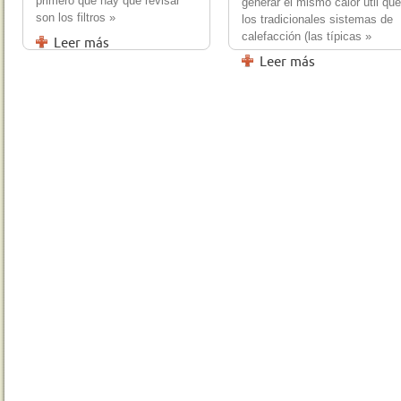
primero que hay que revisar
generar el mismo calor útil que
son los filtros »
los tradicionales sistemas de
calefacción (las típicas »
Leer más
Leer más