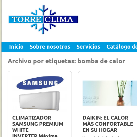
Inicio
Sobre nosotros
Servicios
Catálogo d
Archivo por etiquetas: bomba de calor
5 Dic 2012
0
3 Dic 2012
0
CLIMATIZADOR
DAIKIN: EL CALOR
SAMSUNG PREMIUM
MÁS CONFORTABLE
WHITE
EN SU HOGAR
INVERTER.Máxima