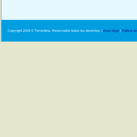
Copyright 2026 © Torreclima. Reservados todos los derechos. |
Aviso legal
|
Política d