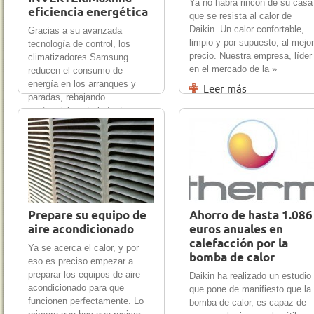
Ya no habrá rincón de su casa
eficiencia energética
que se resista al calor de
Daikin. Un calor confortable,
Gracias a su avanzada
limpio y por supuesto, al mejor
tecnología de control, los
precio. Nuestra empresa, líder
climatizadores Samsung
en el mercado de la »
reducen el consumo de
energía en los arranques y
Leer más
paradas, rebajando
sustancialmente la factura
10 May 2012
0
16 Feb 2012
0
eléctrica. »
Leer más
Prepare su equipo de
Ahorro de hasta 1.086
aire acondicionado
euros anuales en
calefacción por la
Ya se acerca el calor, y por
bomba de calor
eso es preciso empezar a
preparar los equipos de aire
Daikin ha realizado un estudio
acondicionado para que
que pone de manifiesto que la
funcionen perfectamente. Lo
bomba de calor, es capaz de