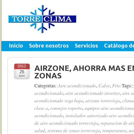
Inicio
Sobre nosotros
Servicios
Catálogo d
2012
AIRZONE, AHORRA MAS E
26
ZONAS
NOV
Aire acondicionado
Calor
Frío
Categorías:
,
,
Tags:
acondicionado
aire acondicionado inverter
aire 
,
,
acondicionado vega baja
airzone torrevieja
clima
,
,
clase a
consejos experto
equipos aire acondicion
,
,
acondicionado
instalador autorizado aire acondic
,
de aire acondicionado torrevieja
reparacion de ai
,
salud
sistema de zonas torrevieja
temperatura
us
,
,
,