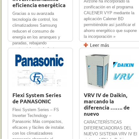
Airzone ha incorporado la
eficiencia energética
zonificación en el programa
CALENER VYP mediante la
Gracias a su avanzada
aplicación Calener BD
tecnología de control, los
permitiéndole así justificar el
climatizadores Samsung
ahorro energético que supone
reducen el consumo de
la incorporación »
energía en los arranques y
paradas, rebajando
Leer más
sustancialmente la factura
21 Nov 2012
0
18 Nov 2012
0
eléctrica. »
Leer más
Flexi System Series
VRV IV de Daikin,
de PANASONIC
marcando la
diferencia ……. de
Flexi System Series – FS
nuevo
Inverter Technology –
Panasonic Más compactos,
CARACTERÍSTICAS
eficaces y fáciles de instalar.
DIFERENCIADORAS DEL
con los climatizadores
NUEVO SISTEMA VRV IV El