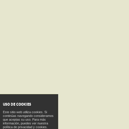
USO DE COOKIES
Este sitio web utiliza cookies. Si
continúas navegando consideramos
que aceptas su uso. Para más
información, puedes ver nuestra
política de privacidad y cookies.