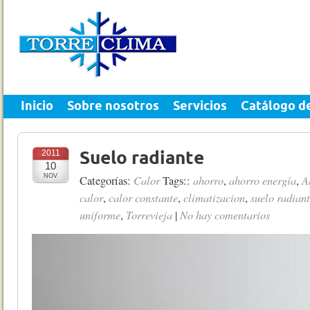
Inicio
Sobre nosotros
Servicios
Catálogo d
2011
Suelo radiante
10
NOV
Calor
ahorro
ahorro energía
A
Categorías:
Tags::
,
,
calor
calor constante
climatizacion
suelo radian
,
,
,
uniforme
Torrevieja
No hay comentarios
,
|