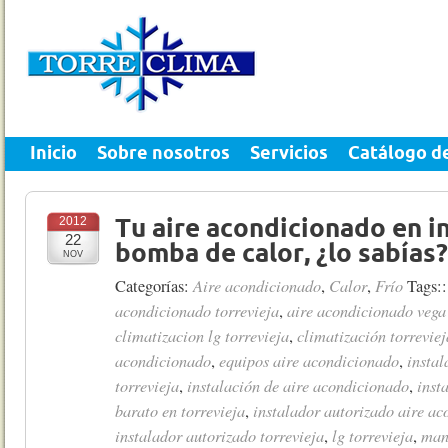
Inicio
Sobre nosotros
Servicios
Catálogo d
2012
Tu aire acondicionado en i
22
bomba de calor, ¿lo sabías?
NOV
Aire acondicionado
Calor
Frío
Categorías:
,
,
Tags:
acondicionado torrevieja
aire acondicionado vega
,
climatizacion lg torrevieja
climatización torreviej
,
acondicionado
equipos aire acondicionado
instal
,
,
torrevieja
instalación de aire acondicionado
inst
,
,
barato en torrevieja
instalador autorizado aire ac
,
instalador autorizado torrevieja
lg torrevieja
man
,
,